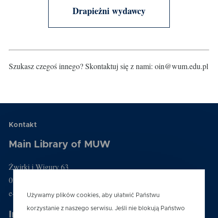
Drapieżni wydawcy
Szukasz czegoś innego? Skontaktuj się z nami: oin@wum.edu.pl
Kontakt
Main Library of MUW
Żwirki i Wigury 63
02-091 Warszawa
e-mail: biblioteka@wum.edu.pl
Używamy plików cookies, aby ułatwić Państwu
korzystanie z naszego serwisu. Jeśli nie blokują Państwo
Information desk