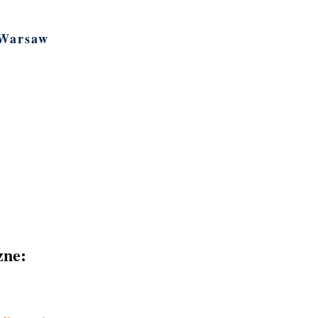
 Warsaw
Library sub-navigation
zne: