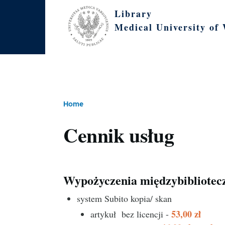
Skip to main content
Library
Medical University of
Home
Breadcrumb
Cennik usług
Wypożyczenia międzybibliotec
system Subito kopia/ skan
53,00 zł
artykuł bez licencji -