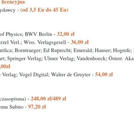
a licencyjna
(od 3,5 Eu do 45 Eu)
wydawcy -
32,00 zł
 of Physics; BWV Berlin -
36,00 zł
el Verl.; Wiss. Verlagsgesell -
tifica; Borntraeger; Ed Ruprecht; Emerald; Hanser; Hogrefe
art; Springer Verlag; Ulmer Verlag; Vandenhoeck; Österr. Ak
,00zł
54,00 zł
Verlag; Vogel Digital; Walter de Gruyter -
248,00 zł/489 zł
 czasopisma) -
97,20 zł
emu Subito -