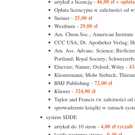
46,00 zł + opłat
artykuł z licencją -
Opłata licencyjna w zależności od 
25,00 zł
Steiner -
29,00 zł
Westburn -
Am. Chem.Soc.; American Institute
CCC USA; Dt. Apotheker Verlag; Hirz
Am. Ass. Advanc. Science; BioScien
Portland; Royal Society; Schweizerb
43
Elsevier; Nature; Oxford; Wiley -
Klostermann; Mohr Siebeck; Thieme 
72,00 zł
BMJ Publishing -
324,00 zł
Kluwer -
Taylor and Francis (w zależności od
sprowadzenie książki w ramach syst
system SDDE
4,00 zł ryczałt
artykuł do 10 stron -
0,40 zł
każda następna strona -