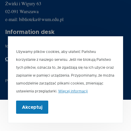
Żwirki i Wigury 63
02-091 Warszawa
e-mail: biblioteka@wum.edu.pl
Information desk
tel.: (22) 116 60 03
Używamy plików cookies, aby ułatwić Państwu
Contact us
korzystanie z naszego serwisu. Jeśli nie blokują Państwo
tych plików, oznacza to, że zgadzają się na ich użycie oraz
zapisanie w pamięci urządzenia. Przypominamy, że można
Powered by
Drupal
samodzielnie zarządzać plikami cookies, zmieniając
ustawienia przeglądarki.
Więcej informacji
Akceptuj