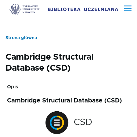
Przejdź do treści
Menu
Strona główna
Ścieżka
nawigacyjna
Cambridge Structural
Database (CSD)
Opis
Cambridge Structural Database (CSD)
CSD