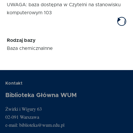
UWAGA: baza dostępna w Czytelni na stanowisku
komputerowym 103
i
Rodzaj bazy
Baza chemiczna
Inne
Kontakt
Biblioteka Główna WUM
Żwirki i Wigury 63
02-091 Warszawa
e-mail: biblioteka@wum.edu.pl