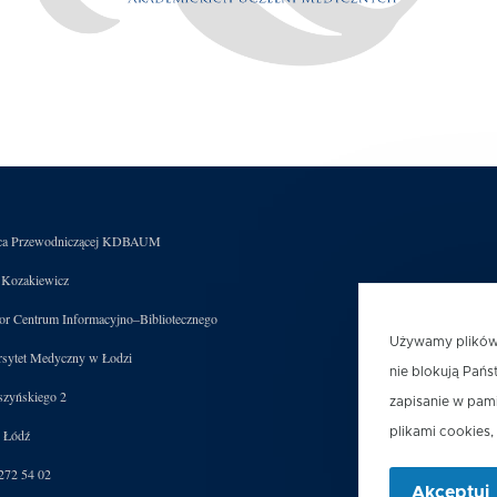
pca Przewodniczącej KDBAUM
 Kozakiewicz
or Centrum Informacyjno–Bibliotecznego
Używamy plików c
sytet Medyczny w Łodzi
nie blokują Pańs
szyńskiego 2
zapisanie w pam
plikami cookies,
 Łódź
 272 54 02
Akceptuj