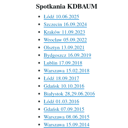
Spotkania KDBAUM
Łódź 10.06.2025
Szczecin 16.09.2024
Kraków 11.09.2023
Wrocław 05.09.2022
Olsztyn 13.09.2021
Bydgoszcz 16.09.2019
Lublin 17.09.2018
Warszawa 15.02.2018
Łódź 18.09.2017
Gdańsk 10.10.2016
Białystok 28,29.06.2016
Łódź 01.03.2016
Gdańsk 07.09.2015
Warszawa 08.06.2015
Warszawa 15.09.2014