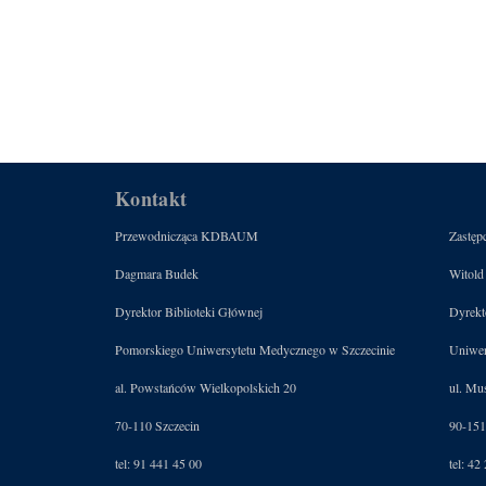
Kontakt
Przewodnicząca KDBAUM
Zastę
Dagmara Budek
Witold
Dyrektor Biblioteki Głównej
Dyrekt
Pomorskiego Uniwersytetu Medycznego w Szczecinie
Uniwer
al. Powstańców Wielkopolskich 20
ul. Mu
70-110 Szczecin
90-151
tel: 91 441 45 00
tel: 42