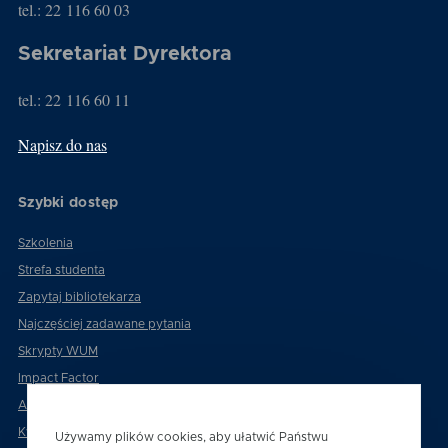
tel.: 22 116 60 03
Sekretariat Dyrektora
tel.: 22 116 60 11
Napisz do nas
Szybki dostęp
Szkolenia
Strefa studenta
Zapytaj bibliotekarza
Najczęściej zadawane pytania
Skrypty WUM
Impact Factor
Atena
Kwartyle instrukcja
Używamy plików cookies, aby ułatwić Państwu