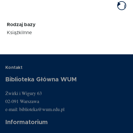
i
Rodzaj bazy
Książki
Inne
Kontakt
Biblioteka Główna WUM
Żwirki i Wigury 63
02-091 Warszawa
e-mail: biblioteka@wum.edu.pl
Informatorium