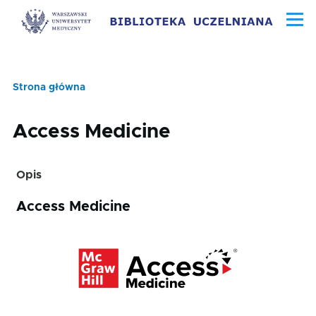
Przejdź do treści
Menu
Strona główna
Ścieżka
nawigacyjna
Access Medicine
Opis
Access Medicine