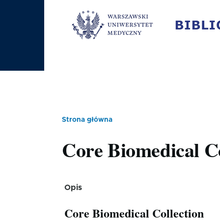
Przejdź do treści
Strona główna
Ścieżka
Core Biomedical Co
nawigacyjna
Opis
Core Biomedical Collection