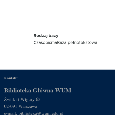
Rodzaj bazy
Czasopisma
Baza pełnotekstowa
Kontakt
Biblioteka Główna WUM
Żwirki i Wigury 63
02-091 Warszawa
e-mail: biblioteka@wum.edu.pl