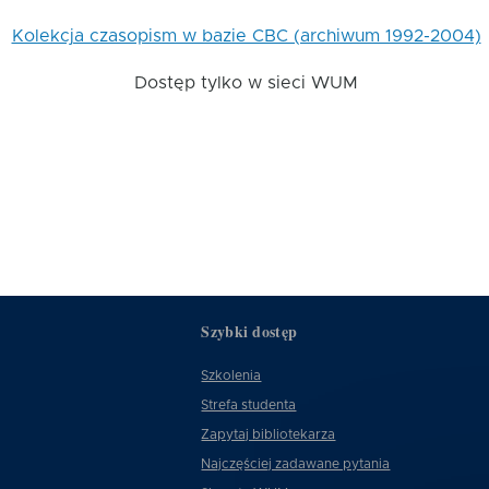
Kolekcja czasopism w bazie CBC (archiwum 1992-2004)
Dostęp tylko w sieci WUM
Szybki dostęp
Szkolenia
Strefa studenta
Zapytaj bibliotekarza
Najczęściej zadawane pytania