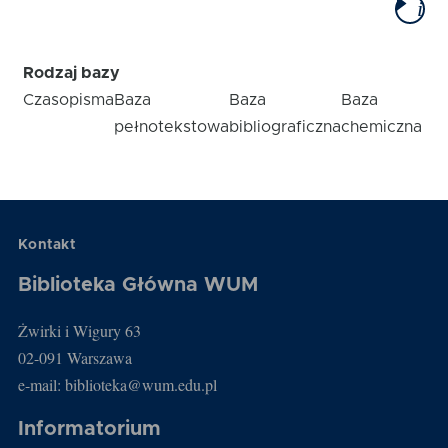
i
Rodzaj bazy
Czasopisma
Baza
Baza
Baza
pełnotekstowa
bibliograficzna
chemiczna
Kontakt
Biblioteka Główna WUM
Żwirki i Wigury 63
02-091 Warszawa
e-mail: biblioteka@wum.edu.pl
Informatorium