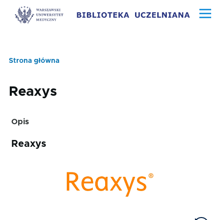
Przejdź do treści
Menu
Strona główna
Ścieżka
nawigacyjna
Reaxys
Opis
Reaxys